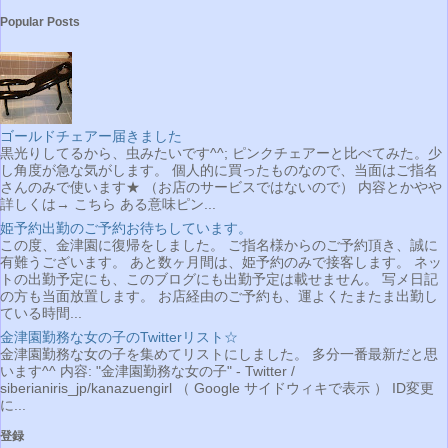
Popular Posts
ゴールドチェアー届きました
黒光りしてるから、虫みたいです^^; ピンクチェアーと比べてみた。少
し角度が急な気がします。 個人的に買ったものなので、当面はご指名
さんのみで使います★ （お店のサービスではないので） 内容とかやや
詳しくは→ こちら ある意味ピン...
姫予約出勤のご予約お待ちしています。
この度、金津園に復帰をしました。 ご指名様からのご予約頂き、誠に
有難うございます。 あと数ヶ月間は、姫予約のみで接客します。 ネッ
トの出勤予定にも、このブログにも出勤予定は載せません。 写メ日記
の方も当面放置します。 お店経由のご予約も、運よくたまたま出勤し
ている時間...
金津園勤務な女の子のTwitterリスト☆
金津園勤務な女の子を集めてリストにしました。 多分一番最新だと思
います^^ 内容: "金津園勤務な女の子" - Twitter /
siberianiris_jp/kanazuengirl （ Google サイドウィキで表示 ） ID変更
に...
登録