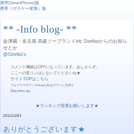
携帯(SmartPhone)版
携帯（ガラケー変換）版
** -Info blog- **
金津園・名古屋 高級ソープランドetc Siorikoからのお知ら
せとか
@Sioriko's
コメント機能はOFFになっています。あしからず。
ここへの直リンはしないでくださいね★
サイトTOPはこちら
フルブラウザでこのblogを見る(プランに注意!)
Docomo
au
★ランキング投票お願いします★
2011/12/03
ありがとうございます★