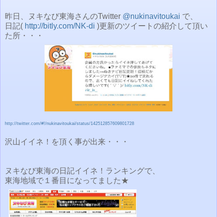
昨日、ヌキなび東海さんのTwitter
@nukinavitoukai
で、
日記(
http://bitly.com/NK-di
)更新のツイートの紹介して頂い
た所・・・
http://twitter.com/#!/nukinavitoukai/status/142512857609801728
沢山イイネ！を頂く事が出来・・・
ヌキなび東海の日記イイネ！ランキングで、
東海地域で１番目になってました★