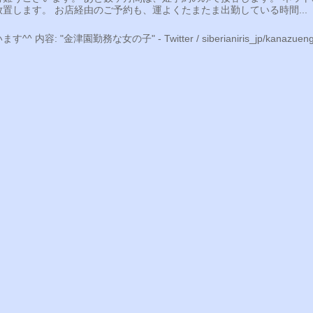
置します。 お店経由のご予約も、運よくたまたま出勤している時間...
勤務な女の子" - Twitter / siberianiris_jp/kanazuengi