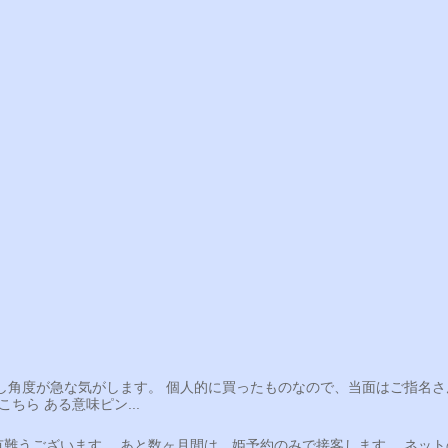
少し角度が急な気がします。 個人的に買ったものなので、当面はご指名
ちら ある意味ピン...
難うございます。 あと数ヶ月間は、姫予約のみで接客します。 ネット