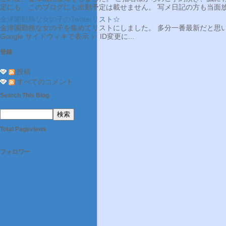
定にも、このブログにも出勤予定は載せません。 写メ日記の方も当面放
金津園勤務な女の子のTwitterリスト☆
金津園勤務な女の子を集めてリストにしました。 多分一番最新だと思います^^ 内容: "金津園
Google サイドウィキで表示 ） ID変更に...
登録
投稿
すべてのコメント
Search This Blog
Total Pageviews
フォロワー