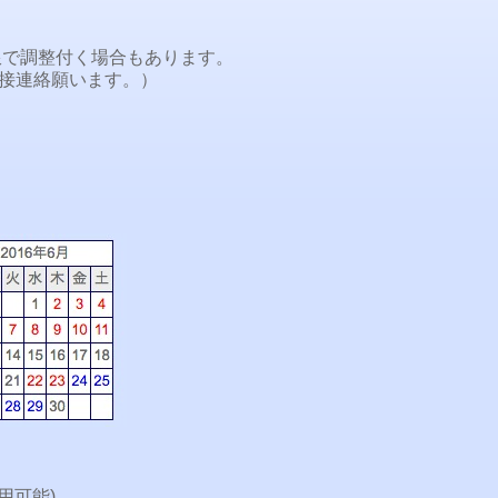
限で調整付く場合もあります。
直接連絡願います。）
。
用可能)