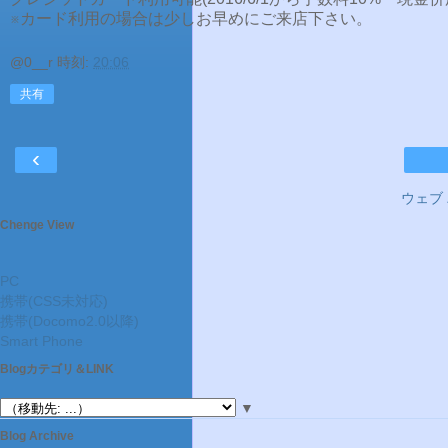
※カード利用の場合は少しお早めにご来店下さい。
@0__r
時刻:
20:06
共有
‹
ウェブ
Chenge View
PC
携帯(CSS未対応)
携帯(Docomo2.0以降)
Smart Phone
Blogカテゴリ＆LINK
▼
Blog Archive