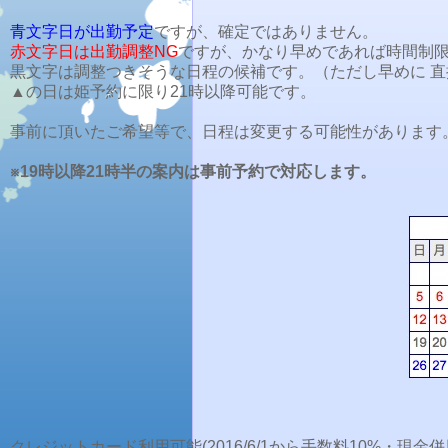
青文字日
が出勤予定
ですが、確定ではありません。
赤文字日は出勤調整NG
ですが、かなり早めであれば時間制
黒文字は調整つきそうな日程の候補です。（ただし早めに 
▲の日は姫予約に限り21時以降可能です。
事前に頂いたご希望等で、日程は変更する可能性があります
※19時以降21時半の案内は事前予約で対応します。
クレジットカード利用可能(2016/6/1から手数料10%・現金併