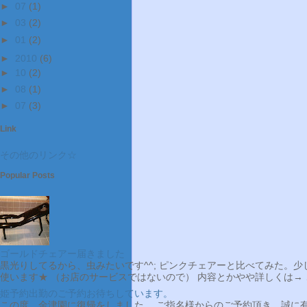
►
07
(1)
►
03
(2)
►
01
(2)
►
2010
(6)
►
10
(2)
►
08
(1)
►
07
(3)
Link
その他のリンク☆
Popular Posts
ゴールドチェアー届きました
黒光りしてるから、虫みたいです^^; ピンクチェアーと比べてみた。
使います★ （お店のサービスではないので） 内容とかやや詳しくは→ こ
姫予約出勤のご予約お待ちしています。
この度、金津園に復帰をしました。 ご指名様からのご予約頂き、誠に有