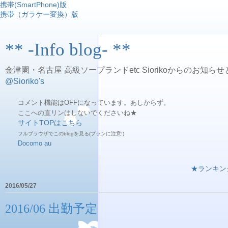
携帯(SmartPhone)版
携帯（ガラケー変換）版
** -Info blog- **
金津園・名古屋 高級ソープランドetc Siorikoからのお知らせ
@Sioriko's
コメント機能はOFFになっています。あしからず。
ここへの直リンはしないでくださいね★
サイトTOPはこちら
フルブラウザでこのblogを見る(プランに注意!)
Docomo
au
★ランキン
2016/05/27
2016/06 出勤予定