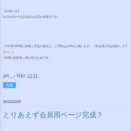
【お知らせ】
01/21(月)〜01/23(水)はお店が休業日です。
※予約受付時期に制限→予定の都合上、ご予約はお早めに願います。（非会員の方は相談して下
さい。）
※時間に制限有→残り枠少なめです。
@0__r
時刻:
12:31
共有
2012/12/05
とりあえず会員用ページ完成？