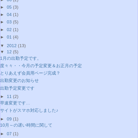
►
05
(3)
►
04
(1)
►
03
(5)
►
02
(1)
►
01
(4)
▼
2012
(13)
▼
12
(5)
1月の出勤予定です。
度々々・・今月の予定変更＆お正月の予定
とりあえず会員用ページ完成？
出勤変更のお知らせ
出勤予定変更です
►
11
(2)
早速変更です…
サイトがスマホ対応しました♪
►
09
(1)
10月～の遅い時間に関して
►
07
(1)