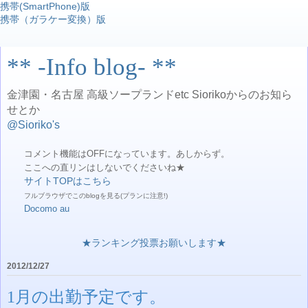
携帯(SmartPhone)版
携帯（ガラケー変換）版
** -Info blog- **
金津園・名古屋 高級ソープランドetc Siorikoからのお知ら
せとか
@Sioriko's
コメント機能はOFFになっています。あしからず。
ここへの直リンはしないでくださいね★
サイトTOPはこちら
フルブラウザでこのblogを見る(プランに注意!)
Docomo
au
★ランキング投票お願いします★
2012/12/27
1月の出勤予定です。