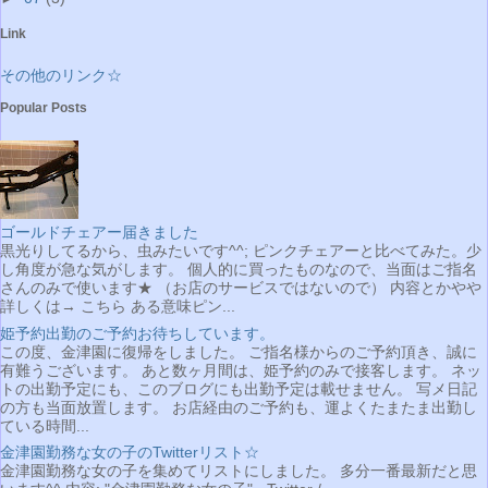
Link
その他のリンク☆
Popular Posts
ゴールドチェアー届きました
黒光りしてるから、虫みたいです^^; ピンクチェアーと比べてみた。少
し角度が急な気がします。 個人的に買ったものなので、当面はご指名
さんのみで使います★ （お店のサービスではないので） 内容とかやや
詳しくは→ こちら ある意味ピン...
姫予約出勤のご予約お待ちしています。
この度、金津園に復帰をしました。 ご指名様からのご予約頂き、誠に
有難うございます。 あと数ヶ月間は、姫予約のみで接客します。 ネッ
トの出勤予定にも、このブログにも出勤予定は載せません。 写メ日記
の方も当面放置します。 お店経由のご予約も、運よくたまたま出勤し
ている時間...
金津園勤務な女の子のTwitterリスト☆
金津園勤務な女の子を集めてリストにしました。 多分一番最新だと思