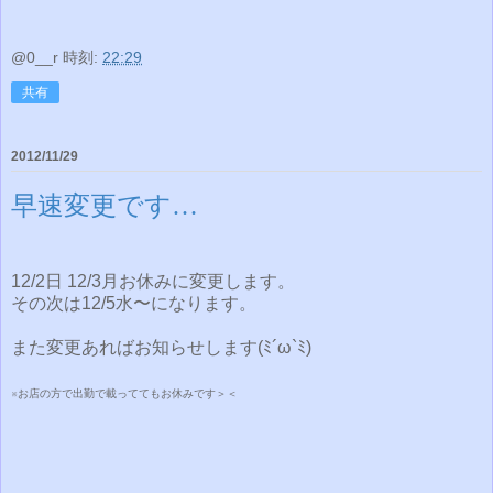
@0__r
時刻:
22:29
共有
2012/11/29
早速変更です…
12/2日 12/3月お休みに変更します。
その次は12/5水〜になります。
また変更あればお知らせします(ﾐ´ω`ﾐ)
※お店の方で出勤で載っててもお休みです＞＜