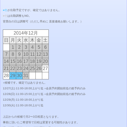
■色
が出勤予定ですが、確定ではありません。
■色
は出勤調整もNG。
背景白の日は調整可
（ただし早めに 直接連絡お願いします。）
2014年12月
日
月
火
水
木
金
土
1
2
3
4
5
6
7
8
9
10
11
12
13
14
15
16
17
18
19
20
21
22
23
24
25
26
27
28
29
30
31
※候補です。確定ではありません。
12/27(土) 11:00-18:00上がり迄 ※会員予約開始前迄の姫予約のみ
12/28(日) 11:00-15:00上がり迄
※
会員予約開始前迄の
姫予約のみ
12/29(月) 11:00-18:00上がり迄
12/30(火) 11:00-18:00上がり迄
上記からの候補で月2〜3日程度となります。
事前に頂いたご希望等で日程は変更する可能性があります。