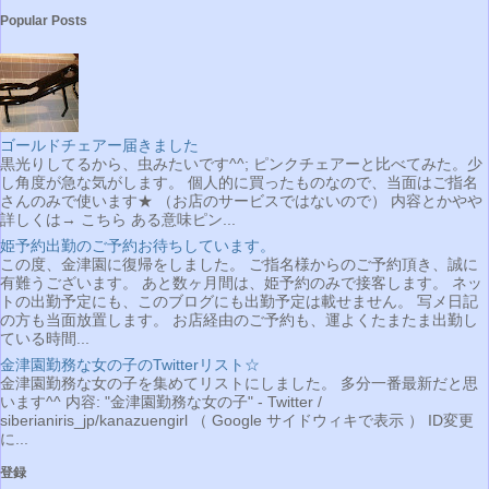
Popular Posts
ゴールドチェアー届きました
黒光りしてるから、虫みたいです^^; ピンクチェアーと比べてみた。少
し角度が急な気がします。 個人的に買ったものなので、当面はご指名
さんのみで使います★ （お店のサービスではないので） 内容とかやや
詳しくは→ こちら ある意味ピン...
姫予約出勤のご予約お待ちしています。
この度、金津園に復帰をしました。 ご指名様からのご予約頂き、誠に
有難うございます。 あと数ヶ月間は、姫予約のみで接客します。 ネッ
トの出勤予定にも、このブログにも出勤予定は載せません。 写メ日記
の方も当面放置します。 お店経由のご予約も、運よくたまたま出勤し
ている時間...
金津園勤務な女の子のTwitterリスト☆
金津園勤務な女の子を集めてリストにしました。 多分一番最新だと思
います^^ 内容: "金津園勤務な女の子" - Twitter /
siberianiris_jp/kanazuengirl （ Google サイドウィキで表示 ） ID変更
に...
登録