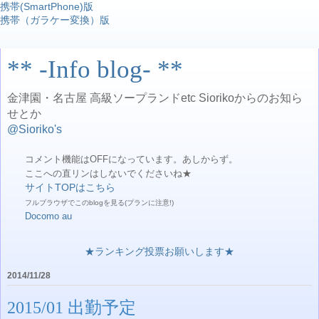
携帯(SmartPhone)版
携帯（ガラケー変換）版
** -Info blog- **
金津園・名古屋 高級ソープランドetc Siorikoからのお知ら
せとか
@Sioriko's
コメント機能はOFFになっています。あしからず。
ここへの直リンはしないでくださいね★
サイトTOPはこちら
フルブラウザでこのblogを見る(プランに注意!)
Docomo
au
★ランキング投票お願いします★
2014/11/28
2015/01 出勤予定