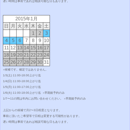
遅い時間は事前であれば相談可能な日もあります。
2015年1月
日
月
火
水
木
金
土
1
2
3
4
5
6
7
8
9
10
11
12
13
14
15
16
17
18
19
20
21
22
23
24
25
26
27
28
29
30
31
※候補です。確定ではありません。
1/3(土)
11:00-18:00上がり迄
1/4(日)
11:00-18:00上がり迄
1/5(月)
11:00-17:00上がり迄
1/6(火)
11:00-18:00上がり迄
※早期姫予約のみ
1/7〜11の間は年内にお問い合わせください。
※早期姫予約のみ
上記からの候補で月2〜3日程度となります。
事前に頂いたご希望等で日程は変更する可能性があります。
遅い時間は事前であれば相談可能な日もあります。