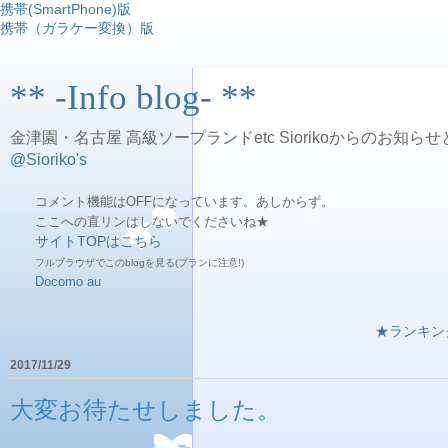
携帯(SmartPhone)版
携帯（ガラケー変換）版
** -Info blog- **
金津園・名古屋 高級ソープランドetc Siorikoからのお知らせ
@Sioriko's
コメント機能はOFFになっています。あしからず。
ここへの直リンはしないでくださいね★
サイトTOPはこちら
フルブラウザでこのblogを見る(プランに注意!)
Docomo
au
★ランキン
2017/11/29
大変お待たせしました。