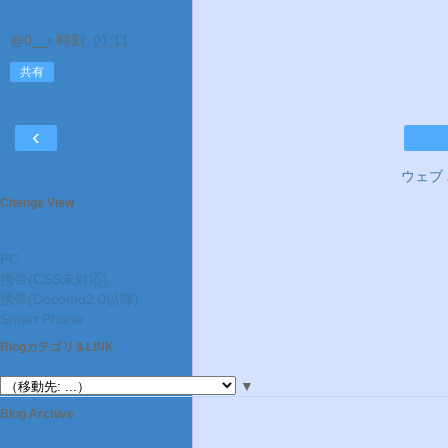
@0__r
時刻:
01:11
共有
‹
ウェブ
Chenge View
PC
携帯(CSS未対応)
携帯(Docomo2.0以降)
Smart Phone
Blogカテゴリ＆LINK
▼
Blog Archive