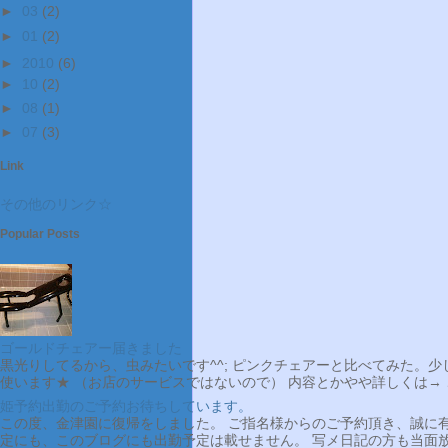
►
03
(2)
►
01
(2)
►
2010
(6)
►
10
(2)
►
08
(1)
►
07
(3)
Link
その他のリンク☆
Popular Posts
ゴールドチェアー届きました
黒光りしてるから、虫みたいです^^; ピンクチェアーと比べてみた。
使います★ （お店のサービスではないので） 内容とかやや詳しくは→ こ
姫予約出勤のご予約お待ちしています。
この度、金津園に復帰をしました。 ご指名様からのご予約頂き、誠に有
定にも、このブログにも出勤予定は載せません。 写メ日記の方も当面放