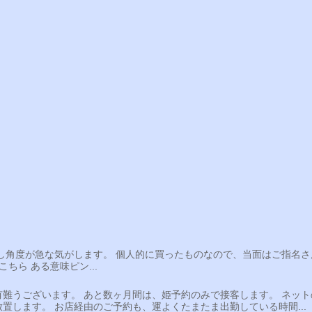
少し角度が急な気がします。 個人的に買ったものなので、当面はご指名
ちら ある意味ピン...
難うございます。 あと数ヶ月間は、姫予約のみで接客します。 ネット
置します。 お店経由のご予約も、運よくたまたま出勤している時間...