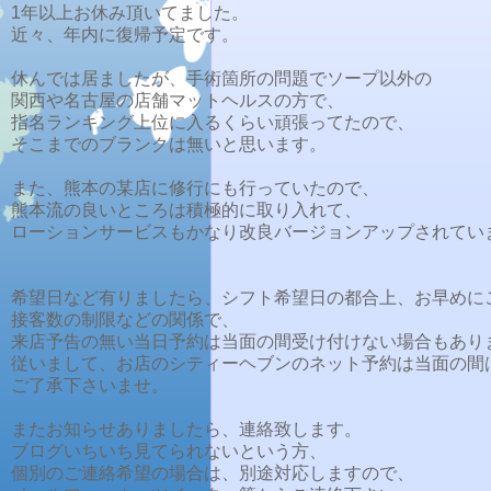
1年以上お休み頂いてました。
近々、年内に復帰予定です。
休んでは居ましたが、手術箇所の問題でソープ以外の
関西や名古屋の店舗マットヘルスの方で、
指名ランキング上位に入るくらい頑張ってたので、
そこまでのブランクは無いと思います。
また、熊本の某店に修行にも行っていたので、
熊本流の良いところは積極的に取り入れて、
ローションサービスもかなり改良バージョンアップされてい
希望日など有りましたら、シフト希望日の都合上、お早めに
接客数の制限などの関係で、
来店予告の無い当日予約は当面の間受け付けない場合もあり
従いまして、お店のシティーヘブンのネット予約は当面の間
ご了承下さいませ。
またお知らせありましたら、連絡致します。
ブログいちいち見てられないという方、
個別のご連絡希望の場合は、別途対応しますので、