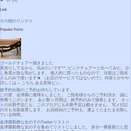
Link
その他のリンク☆
Popular Posts
ゴールドチェアー届きました
黒光りしてるから、虫みたいです^^; ピンクチェアーと比べてみた。少
し角度が急な気がします。 個人的に買ったものなので、当面はご指名
さんのみで使います★ （お店のサービスではないので） 内容とかやや
詳しくは→ こちら ある意味ピン...
姫予約出勤のご予約お待ちしています。
この度、金津園に復帰をしました。 ご指名様からのご予約頂き、誠に
有難うございます。 あと数ヶ月間は、姫予約のみで接客します。 ネッ
トの出勤予定にも、このブログにも出勤予定は載せません。 写メ日記
の方も当面放置します。 お店経由のご予約も、運よくたまたま出勤し
ている時間...
金津園勤務な女の子のTwitterリスト☆
金津園勤務な女の子を集めてリストにしました。 多分一番最新だと思