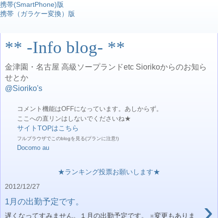
携帯(SmartPhone)版
携帯（ガラケー変換）版
** -Info blog- **
金津園・名古屋 高級ソープランドetc Siorikoからのお知ら
せとか
@Sioriko's
コメント機能はOFFになっています。あしからず。
ここへの直リンはしないでくださいね★
サイトTOPはこちら
フルブラウザでこのblogを見る(プランに注意!)
Docomo
au
★ランキング投票お願いします★
2012/12/27
›
1月の出勤予定です。
遅くなってすみません。１月の出勤予定です。 ※変更もありま